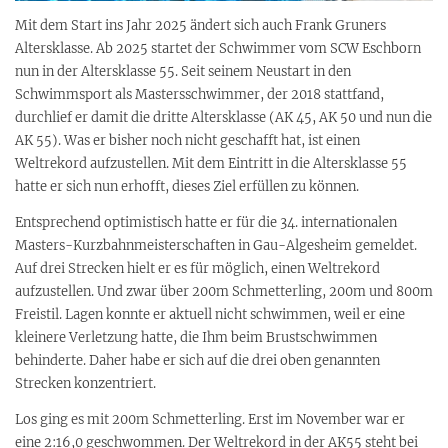
Mit dem Start ins Jahr 2025 ändert sich auch Frank Gruners
Altersklasse. Ab 2025 startet der Schwimmer vom SCW Eschborn
nun in der Altersklasse 55. Seit seinem Neustart in den
Schwimmsport als Mastersschwimmer, der 2018 stattfand,
durchlief er damit die dritte Altersklasse (AK 45, AK 50 und nun die
AK 55). Was er bisher noch nicht geschafft hat, ist einen
Weltrekord aufzustellen. Mit dem Eintritt in die Altersklasse 55
hatte er sich nun erhofft, dieses Ziel erfüllen zu können.
Entsprechend optimistisch hatte er für die 34. internationalen
Masters-Kurzbahnmeisterschaften in Gau-Algesheim gemeldet.
Auf drei Strecken hielt er es für möglich, einen Weltrekord
aufzustellen. Und zwar über 200m Schmetterling, 200m und 800m
Freistil. Lagen konnte er aktuell nicht schwimmen, weil er eine
kleinere Verletzung hatte, die Ihm beim Brustschwimmen
behinderte. Daher habe er sich auf die drei oben genannten
Strecken konzentriert.
Los ging es mit 200m Schmetterling. Erst im November war er
eine 2:16,0 geschwommen. Der Weltrekord in der AK55 steht bei