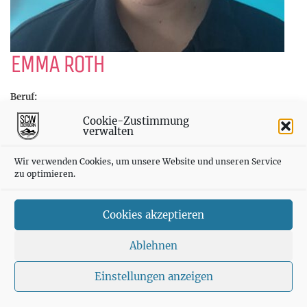
EMMA ROTH
Beruf:
Schülerin
Cookie-Zustimmung
verwalten
Funktion / Trainerausbildung:
Helferin Kinderschwimmen
Wir verwenden Cookies, um unsere Website und unseren Service
zu optimieren.
Cookies akzeptieren
SCWE auf INSTAGRAM
Ablehnen
Schwimmclub Westerbach Eschborn e.V. | Hauptstraße 283-285,
65760 Eschborn | E-Mail:
info@scwe.de
Einstellungen anzeigen
IMPRESSUM
|
DATENSCHUTZ