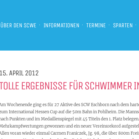
ÜBER DEN SCWE
INFORMATIONEN
TERMINE
SPARTEN
15. APRIL 2012
TOLLE ERGEBNISSE FÜR SCHWIMMER I
Am Wochenende ging es für 27 Aktive des SCW Eschborn nach dem harten
zum International Hessen Cup auf die 50m Bahn in Pohlheim. Die Mann
nach Punkten und im Medaillenspiegel mit 45 Titeln den 1. Platz belege
Mehrkampfwertungen gewonnen und ein neuer Vereinsrekord aufgestel
Allen voran wieder einmal Carmen Franiczek, Jg. 98, die über 800m Freist