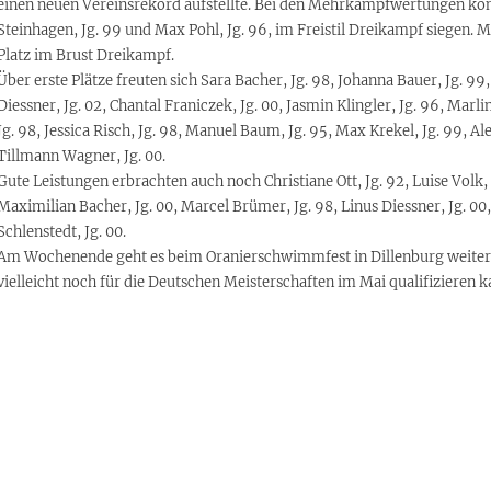
einen neuen Vereinsrekord aufstellte. Bei den Mehrkampfwertungen konn
Steinhagen, Jg. 99 und Max Pohl, Jg. 96, im Freistil Dreikampf siegen. Mor
Platz im Brust Dreikampf.
Über erste Plätze freuten sich Sara Bacher, Jg. 98, Johanna Bauer, Jg. 99,
Diessner, Jg. 02, Chantal Franiczek, Jg. 00, Jasmin Klingler, Jg. 96, Mar
Jg. 98, Jessica Risch, Jg. 98, Manuel Baum, Jg. 95, Max Krekel, Jg. 99, Al
Tillmann Wagner, Jg. 00.
Gute Leistungen erbrachten auch noch Christiane Ott, Jg. 92, Luise Volk, 
Maximilian Bacher, Jg. 00, Marcel Brümer, Jg. 98, Linus Diessner, Jg. 00
Schlenstedt, Jg. 00.
Am Wochenende geht es beim Oranierschwimmfest in Dillenburg weiter, 
vielleicht noch für die Deutschen Meisterschaften im Mai qualifizieren k