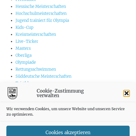
Hessische Meisterschaften
Hochschulmeisterschaften
Jugend trainiert für Olympia
Kids-Cup
Kreismeisterschaften
Live-Ticker
Masters
Oberliga
Olympiade
Rettungsschwimmen
Süddeutsche Meisterschaften
Triathlon
US-Championships
Cookie-Zustimmung
verwalten
Vereinswettkämpfe
Weltmeisterschaften
Wir verwenden Cookies, um unsere Website und unseren Service
zu optimieren.
Cookies akzeptieren
SCWE auf INSTAGRAM