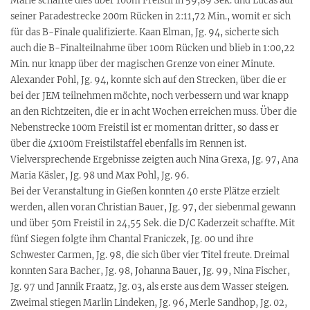
Marie schaffte dies über 100m Freistil in 59,89 Sek. und Lucas auf
seiner Paradestrecke 200m Rücken in 2:11,72 Min., womit er sich
für das B-Finale qualifizierte. Kaan Elman, Jg. 94, sicherte sich
auch die B-Finalteilnahme über 100m Rücken und blieb in 1:00,22
Min. nur knapp über der magischen Grenze von einer Minute.
Alexander Pohl, Jg. 94, konnte sich auf den Strecken, über die er
bei der JEM teilnehmen möchte, noch verbessern und war knapp
an den Richtzeiten, die er in acht Wochen erreichen muss. Über die
Nebenstrecke 100m Freistil ist er momentan dritter, so dass er
über die 4x100m Freistilstaffel ebenfalls im Rennen ist.
Vielversprechende Ergebnisse zeigten auch Nina Grexa, Jg. 97, Ana
Maria Käsler, Jg. 98 und Max Pohl, Jg. 96.
Bei der Veranstaltung in Gießen konnten 40 erste Plätze erzielt
werden, allen voran Christian Bauer, Jg. 97, der siebenmal gewann
und über 50m Freistil in 24,55 Sek. die D/C Kaderzeit schaffte. Mit
fünf Siegen folgte ihm Chantal Franiczek, Jg. 00 und ihre
Schwester Carmen, Jg. 98, die sich über vier Titel freute. Dreimal
konnten Sara Bacher, Jg. 98, Johanna Bauer, Jg. 99, Nina Fischer,
Jg. 97 und Jannik Fraatz, Jg. 03, als erste aus dem Wasser steigen.
Zweimal stiegen Marlin Lindeken, Jg. 96, Merle Sandhop, Jg. 02,