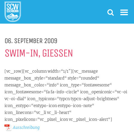
06. SEPTEMBER 2009
SWIM-IN, GIESSEN
[vc_row][vc_column width=“1/1″][vc_message
message_box_style=“standard“ style=“rounded“
message_box_color=“info“ icon_type=“fontawesome“
icon_fontawesome=“fa fa-info-circle“ icon_openiconic=“vc-oi
vc-oi-dial“ icon_typicons=“typcn typcn-adjust-brightness“
icon_entypo=“entypo-icon entypo-icon-note“
icon_linecons=“vc_li vc_li-heart“
icon_pixelicons=“vc_pixel_icon vc_pixel_icon-alert“]
Ausschreibung