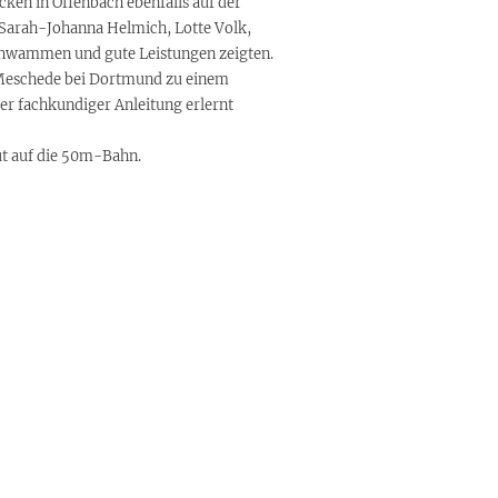
cken in Offenbach ebenfalls auf der
, Sarah-Johanna Helmich, Lotte Volk,
, schwammen und gute Leistungen zeigten.
 Meschede bei Dortmund zu einem
er fachkundiger Anleitung erlernt
t auf die 50m-Bahn.