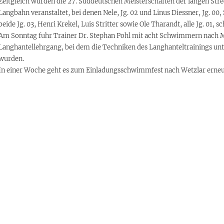
Zeitgleich wurden die 27. Süddeutschen Meisterschaften der langen Stre
Langbahn veranstaltet, bei denen Nele, Jg. 02 und Linus Diessner, Jg. 00
beide Jg. 03, Henri Krekel, Luis Stritter sowie Ole Tharandt, alle Jg. 01
Am Sonntag fuhr Trainer Dr. Stephan Pohl mit acht Schwimmern nach
Langhantellehrgang, bei dem die Techniken des Langhanteltrainings unt
wurden.
In einer Woche geht es zum Einladungsschwimmfest nach Wetzlar erneu