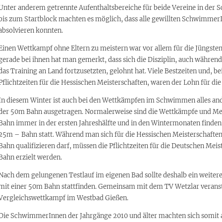
Unter anderem getrennte Aufenthaltsbereiche für beide Vereine in der
bis zum Startblock machten es möglich, dass alle gewillten Schwimmer
absolvieren konnten.
Einen Wettkampf ohne Eltern zu meistern war vor allem für die Jüngste
gerade bei ihnen hat man gemerkt, dass sich die Disziplin, auch währe
das Training an Land fortzusetzten, gelohnt hat. Viele Bestzeiten und, be
Pflichtzeiten für die Hessischen Meisterschaften, waren der Lohn für die
In diesem Winter ist auch bei den Wettkämpfen im Schwimmen alles and
der 50m Bahn ausgetragen. Normalerweise sind die Wettkämpfe und Mei
Bahn immer in der ersten Jahreshälfte und in den Wintermonaten finden
25m – Bahn statt. Während man sich für die Hessischen Meisterschafte
Bahn qualifizieren darf, müssen die Pflichtzeiten für die Deutschen Meis
Bahn erzielt werden.
Nach dem gelungenen Testlauf im eigenen Bad sollte deshalb ein weit
mit einer 50m Bahn stattfinden. Gemeinsam mit dem TV Wetzlar veranst
Vergleichswettkampf im Westbad Gießen.
Die SchwimmerInnen der Jahrgänge 2010 und älter machten sich somit