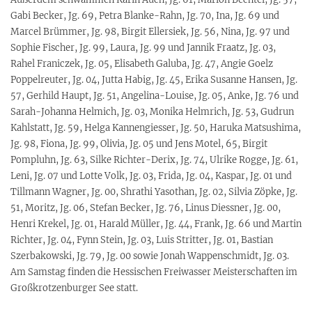
Gabi Becker, Jg. 69, Petra Blanke-Rahn, Jg. 70, Ina, Jg. 69 und
Marcel Brümmer, Jg. 98, Birgit Ellersiek, Jg. 56, Nina, Jg. 97 und
Sophie Fischer, Jg. 99, Laura, Jg. 99 und Jannik Fraatz, Jg. 03,
Rahel Franiczek, Jg. 05, Elisabeth Galuba, Jg. 47, Angie Goelz
Poppelreuter, Jg. 04, Jutta Habig, Jg. 45, Erika Susanne Hansen, Jg.
57, Gerhild Haupt, Jg. 51, Angelina-Louise, Jg. 05, Anke, Jg. 76 und
Sarah-Johanna Helmich, Jg. 03, Monika Helmrich, Jg. 53, Gudrun
Kahlstatt, Jg. 59, Helga Kannengiesser, Jg. 50, Haruka Matsushima,
Jg. 98, Fiona, Jg. 99, Olivia, Jg. 05 und Jens Motel, 65, Birgit
Pompluhn, Jg. 63, Silke Richter-Derix, Jg. 74, Ulrike Rogge, Jg. 61,
Leni, Jg. 07 und Lotte Volk, Jg. 03, Frida, Jg. 04, Kaspar, Jg. 01 und
Tillmann Wagner, Jg. 00, Shrathi Yasothan, Jg. 02, Silvia Zöpke, Jg.
51, Moritz, Jg. 06, Stefan Becker, Jg. 76, Linus Diessner, Jg. 00,
Henri Krekel, Jg. 01, Harald Müller, Jg. 44, Frank, Jg. 66 und Martin
Richter, Jg. 04, Fynn Stein, Jg. 03, Luis Stritter, Jg. 01, Bastian
Szerbakowski, Jg. 79, Jg. 00 sowie Jonah Wappenschmidt, Jg. 03.
Am Samstag finden die Hessischen Freiwasser Meisterschaften im
Großkrotzenburger See statt.