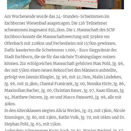
Am Wochenende wurde das 24-Stunden-Schwimmen im
Eschborner Wiesenbad ausgetragen. Die 126 Teilnehmer
schwammen insgesamt 835,2km. Die 1. Mannschaft des SCW
Eschborn konnte die Mannschaftswertung mit 329km vor
Offenbach mit 228km und Fechenheim mit 157km gewinnen.
Dafür kassierten die Schwimmer 1.000,- Euro Siegprämie der
Stadt Eschborn, die sie für das nächste Trainingslager nutzen
können. Zur erfolgreichen Mannschaft gehörten Max Pohl, Jg. 96,
der mit 55km einen neuen Rekord bei den Männern aufstellte,
gefolgt von Jasmin Klingler, Jg. 96, mit 32,7km, Malin Lindeken,
Jg. 96, mit 31,3km, Chantal Franiczek, Jg. 00, Monika Hirte, Jg. 86,
Maximilian Bacher, Jg. 00, Christian Bauer, Jg. 97, Kaan Elman, Jg.
94, Matthew Ostrem, Jg. 00 und Marco Panosetti, Jg. 98, alle mit
30km.
In den Altersklassen siegten Alicia Werlen, Jg. 03, mit 13km, Nicole
Ensminger, Jg. 80, mit 23km, Katlin Volk, Jg. 70, mit 16km und Dr.
Stephan Pohl, Jg. 65, mit 15km.
Außerdem schwammen Karin Auch, Jg. 61, Marion Bechtel, Jg. 57,