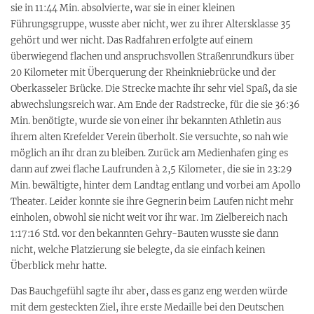
sie in 11:44 Min. absolvierte, war sie in einer kleinen
Führungsgruppe, wusste aber nicht, wer zu ihrer Altersklasse 35
gehört und wer nicht. Das Radfahren erfolgte auf einem
überwiegend flachen und anspruchsvollen Straßenrundkurs über
20 Kilometer mit Überquerung der Rheinkniebrücke und der
Oberkasseler Brücke. Die Strecke machte ihr sehr viel Spaß, da sie
abwechslungsreich war. Am Ende der Radstrecke, für die sie 36:36
Min. benötigte, wurde sie von einer ihr bekannten Athletin aus
ihrem alten Krefelder Verein überholt. Sie versuchte, so nah wie
möglich an ihr dran zu bleiben. Zurück am Medienhafen ging es
dann auf zwei flache Laufrunden à 2,5 Kilometer, die sie in 23:29
Min. bewältigte, hinter dem Landtag entlang und vorbei am Apollo
Theater. Leider konnte sie ihre Gegnerin beim Laufen nicht mehr
einholen, obwohl sie nicht weit vor ihr war. Im Zielbereich nach
1:17:16 Std. vor den bekannten Gehry-Bauten wusste sie dann
nicht, welche Platzierung sie belegte, da sie einfach keinen
Überblick mehr hatte.
Das Bauchgefühl sagte ihr aber, dass es ganz eng werden würde
mit dem gesteckten Ziel, ihre erste Medaille bei den Deutschen