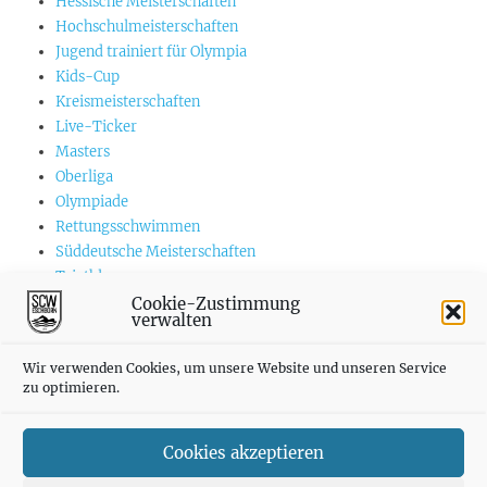
Hessische Meisterschaften
Hochschulmeisterschaften
Jugend trainiert für Olympia
Kids-Cup
Kreismeisterschaften
Live-Ticker
Masters
Oberliga
Olympiade
Rettungsschwimmen
Süddeutsche Meisterschaften
Triathlon
US-Championships
Cookie-Zustimmung
verwalten
Vereinswettkämpfe
Weltmeisterschaften
Wir verwenden Cookies, um unsere Website und unseren Service
zu optimieren.
Cookies akzeptieren
SCWE auf INSTAGRAM