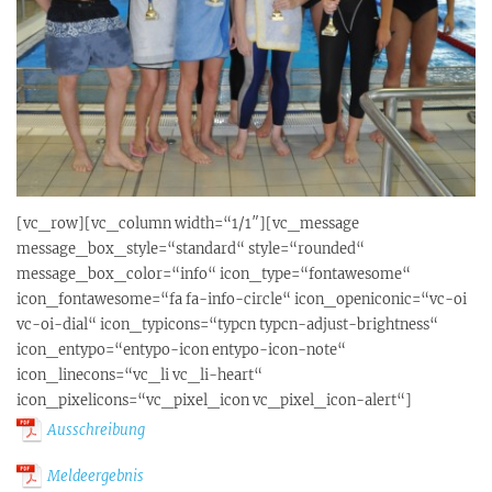
[vc_row][vc_column width=“1/1″][vc_message
message_box_style=“standard“ style=“rounded“
message_box_color=“info“ icon_type=“fontawesome“
icon_fontawesome=“fa fa-info-circle“ icon_openiconic=“vc-oi
vc-oi-dial“ icon_typicons=“typcn typcn-adjust-brightness“
icon_entypo=“entypo-icon entypo-icon-note“
icon_linecons=“vc_li vc_li-heart“
icon_pixelicons=“vc_pixel_icon vc_pixel_icon-alert“]
Ausschreibung
Meldeergebnis