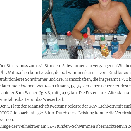
Der Startschuss zum 24-Stunden-Schwimmen am vergangenen Wochene
Uhr. Mitmachen konnte jeder, der schwimmen kann – vom Kind bis zu
ambitionierte Schwimmer und drei Mannschaften, die insgesamt 1.37
Klarer Matchwinner war Kaan Elmann, Jg. 94, der einen neuen Vereinsre
dahinter Sara Bacher, Jg. 98, mit 50,05 km. Die Ersten ihrer Altersklass
eine Jahreskarte für das Wiesenbad.
Den 1. Platz der Mannschaftswertung belegte der SCW Eschborn mit zu
EOSC Offenbach mit 357,6 km. Durch diese Leistung konnte die Vereinsk
werden.
Einige der Teilnehmer am 24-Stunden-Schwimmen übernachteten in Zelt