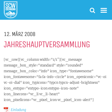
12. MÄRZ 2008
JAHRESHAUPTVERSAMMLUNG
[vc_row][vc_column width=“1/1″][vc_message
message_box_style=“standard“ style=“rounded“
message_box_color=“info“ icon_type=“fontawesome“
icon_fontawesome=“fa fa-info-circle“ icon_openiconic=“vc-oi
vc-oi-dial“ icon_typicons=“typcn typcn-adjust-brightness“
icon_entypo=“entypo-icon entypo-icon-note“
icon_linecons=“vc_li vc_li-heart“
icon_pixelicons=“vc_pixel_icon vc_pixel_icon-alert“]
Einladung