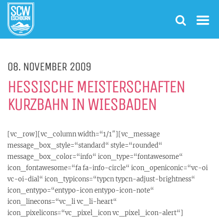
08. NOVEMBER 2009
HESSISCHE MEISTERSCHAFTEN
KURZBAHN IN WIESBADEN
[vc_row][vc_column width=“1/1″][vc_message
message_box_style=“standard“ style=“rounded“
message_box_color=“info“ icon_type=“fontawesome“
icon_fontawesome=“fa fa-info-circle“ icon_openiconic=“vc-oi
vc-oi-dial“ icon_typicons=“typcn typcn-adjust-brightness“
icon_entypo=“entypo-icon entypo-icon-note“
icon_linecons=“vc_li vc_li-heart“
icon_pixelicons=“vc_pixel_icon vc_pixel_icon-alert“]