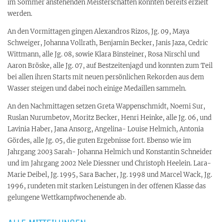
im Sommer anstehenden Meisterschaften konnten bereits erzielt
werden.
An den Vormittagen gingen Alexandros Rizos, Jg. 09, Maya
Schweiger, Johanna Vollrath, Benjamin Becker, Janis Jaza, Cedric
Wittmann, alle Jg. 08, sowie Klara Binsteiner, Rosa Nirschl und
Aaron Bröske, alle Jg. 07, auf Bestzeitenjagd und konnten zum Teil
bei allen ihren Starts mit neuen persönlichen Rekorden aus dem
Wasser steigen und dabei noch einige Medaillen sammeln.
An den Nachmittagen setzen Greta Wappenschmidt, Noemi Sur,
Ruslan Nurumbetov, Moritz Becker, Henri Heinke, alle Jg. 06, und
Lavinia Haber, Jana Ansorg, Angelina- Louise Helmich, Antonia
Gördes, alle Jg. 05, die guten Ergebnisse fort. Ebenso wie im
Jahrgang 2003 Sarah- Johanna Helmich und Konstantin Schneider
und im Jahrgang 2002 Nele Diessner und Christoph Heelein. Lara-
Marie Deibel, Jg. 1995, Sara Bacher, Jg. 1998 und Marcel Wack, Jg.
1996, rundeten mit starken Leistungen in der offenen Klasse das
gelungene Wettkampfwochenende ab.