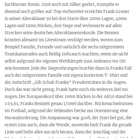
Eschborner Konto. 2018 noch mit Silber geehrt, trumpfte er
diesmal noch größer auf: Top vorbereitet erreichte Frank Gruner
in seiner Altersklasse 50 bei drei Starts über 200m Lagen, 400m
Lagen und 100m Rücken, drei Siege und verbesserte auf allen
Strecken seine deutschen Altersklassenrekorde. Die Rennen
konnten allesamt im Livestream verfolgt werden, wovon zum
Beispiel Familie, Freunde und natürlich die sechs mitgereisten
Teamkameraden auch fleißig Gebrauch machten, wenn sie nicht
selbst aufgrund der eigenen Wettkämpfe zum Anfeuern vor Ort
sein konnten. Jede der Siegerehrungen brachte dann in Franks Fall
auch der mitgereisten Familie mit eigens kreiertem T-Shirt und
der Aufschrift „Gib Schub Franky“ Freudentränen in die Augen.
Doch das war nicht genug. Frank hatte noch ein weiteres Ziel vor
Augen. Der Europarekord über 100m Rücken in der AK50 stand bei
1:03,61, Franks Bestzeit genau 1/10tel darüber. Rückenschwimmen
im Freibad, aufgrund der fehlenden Decke zur Orientierung eine
Herausforderung. Die Anspannung war groß, der Start lief gut, die
ersten 50m auch, dann die Wende, souverän hielt Frank die gerade
Linie und holte alles aus sich heraus, dann der Anschlag und der