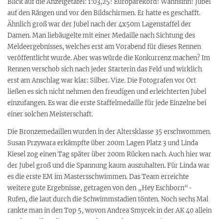
Blick auf die Anzeigetafel: 1:03,25! Europarekord! Wahnsinn! Jubel
auf den Rängen und vor den Bildschirmen. Er hatte es geschafft.
Ähnlich groß war der Jubel nach der 4x50m Lagenstaffel der
Damen. Man liebäugelte mit einer Medaille nach Sichtung des
Meldeergebnisses, welches erst am Vorabend für dieses Rennen
veröffentlicht wurde. Aber was würde die Konkurrenz machen? Im
Rennen verschob sich nach jeder Starterin das Feld und wirklich
erst am Anschlag war klar: Silber. Vize. Die Fotografen vor Ort
ließen es sich nicht nehmen den freudigen und erleichterten Jubel
einzufangen. Es war die erste Staffelmedaille für jede Einzelne bei
einer solchen Meisterschaft.
Die Bronzemedaillen wurden in der Altersklasse 35 erschwommen.
Susan Przywara erkämpfte über 200m Lagen Platz 3 und Linda
Kiesel zog einen Tag später über 200m Rücken nach. Auch hier war
der Jubel groß und die Spannung kaum auszuhalten. Für Linda war
es die erste EM im Mastersschwimmen. Das Team erreichte
weitere gute Ergebnisse, getragen von den „Hey Eschborn“-
Rufen, die laut durch die Schwimmstadien tönten. Noch sechs Mal
rankte man in den Top 5, wovon Andrea Smycek in der AK 40 allein