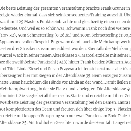
Die beste Leistung der gesamten Veranstaltung brachte Frank Gruner in 
zeigte wieder einmal, dass sich sein konsequentes Training auszahlt. Übe
was ihm 1125 Masters Punkte einbrachte und gleichzeitig einen neuen d
bedeutete. Und weil es so schön war, schwamm Frank noch drei weitere
(1:07,32), 50m Schmetterling (0:26,81) und 100m Schmetterling (1:00,4
Applaus und vollen Respekt. Er gewann damit auch die Mehrkampfwertung 
besten drei Strecken zusammenaddiert wurden. Ebenfalls die Mehrkam
Marcel Wack in seiner neuen Altersklasse 25. Marcel erzielte mit seiner 
sec die zweithöchste Punktzahl (948) hinter Frank bei den Männern. A
und Titel. Linda Kiesel und Susan Przywara teilten sich erstmals alle 10
überzeugten hier mit Siegen in der Altersklasse 35. Beim einzigen Zus
hatte Susan hauchdünn die Hände vor Linda an der Wand. Damit ließen s
Mehrkampfwertung, in der sie Platz 1 und 2 belegten. Die Altersklass
dominiert. Sie siegte bei all ihren sechs Starts und erreichte mit ihrer Z
zweitbeste Leistung der gesamten Veranstaltung bei den Damen. Laura 
30) komplettierten das Team und freuten sich über einige Top 3-Platzie
erreichte mit knappen Vorsprung von nur zwei Punkten am Ende Platz 
Altersklasse 25. Mit fröhlichen Gesichtern wurde die Heimfahrt angetret