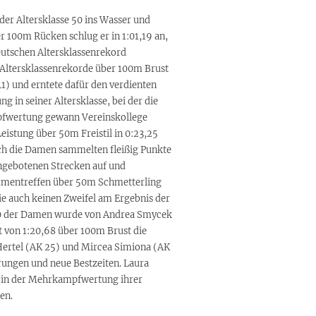
der Altersklasse 50 ins Wasser und
r 100m Rücken schlug er in 1:01,19 an,
eutschen Altersklassenrekord
 Altersklassenrekorde über 100m Brust
1) und erntete dafür den verdienten
in seiner Altersklasse, bei der die
pfwertung gewann Vereinskollege
Leistung über 50m Freistil in 0:23,25
uch die Damen sammelten fleißig Punkte
 angebotenen Strecken auf und
ammentreffen über 50m Schmetterling
ie auch keinen Zweifel am Ergebnis der
e 40 der Damen wurde von Andrea Smycek
eit von 1:20,68 über 100m Brust die
Hertel (AK 25) und Mircea Simiona (AK
rungen und neue Bestzeiten. Laura
2 in der Mehrkampfwertung ihrer
en.