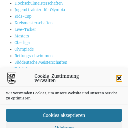
Hochschulmeisterschaften
Jugend trainiert für Olympia
Kids-Cup
Kreismeisterschaften
Live-Ticker
Masters
Oberliga
Olympiade
Rettungsschwimmen
Süddeutsche Meisterschaften
Triathlon
US-Championships
Cookie-Zustimmung
verwalten
Vereinswettkämpfe
Weltmeisterschaften
Wir verwenden Cookies, um unsere Website und unseren Service
zu optimieren.
Cookies akzeptieren
SCWE auf INSTAGRAM