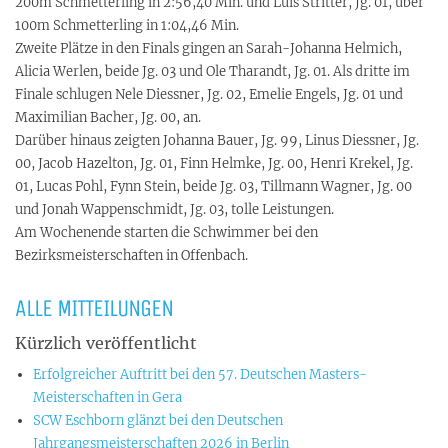
200m Schmetterling in 2:56,40 Min. und Luis Stritter, Jg. 01, über
100m Schmetterling in 1:04,46 Min.
Zweite Plätze in den Finals gingen an Sarah-Johanna Helmich,
Alicia Werlen, beide Jg. 03 und Ole Tharandt, Jg. 01. Als dritte im
Finale schlugen Nele Diessner, Jg. 02, Emelie Engels, Jg. 01 und
Maximilian Bacher, Jg. 00, an.
Darüber hinaus zeigten Johanna Bauer, Jg. 99, Linus Diessner, Jg.
00, Jacob Hazelton, Jg. 01, Finn Helmke, Jg. 00, Henri Krekel, Jg.
01, Lucas Pohl, Fynn Stein, beide Jg. 03, Tillmann Wagner, Jg. 00
und Jonah Wappenschmidt, Jg. 03, tolle Leistungen.
Am Wochenende starten die Schwimmer bei den
Bezirksmeisterschaften in Offenbach.
ALLE MITTEILUNGEN
Kürzlich veröffentlicht
Erfolgreicher Auftritt bei den 57. Deutschen Masters-
Meisterschaften in Gera
SCW Eschborn glänzt bei den Deutschen
Jahrgangsmeisterschaften 2026 in Berlin