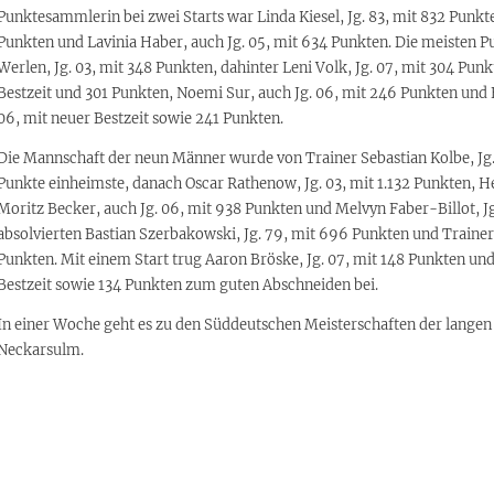
Punktesammlerin bei zwei Starts war Linda Kiesel, Jg. 83, mit 832 Punkte
Punkten und Lavinia Haber, auch Jg. 05, mit 634 Punkten. Die meisten Pun
Werlen, Jg. 03, mit 348 Punkten, dahinter Leni Volk, Jg. 07, mit 304 Punk
Bestzeit und 301 Punkten, Noemi Sur, auch Jg. 06, mit 246 Punkten und E
06, mit neuer Bestzeit sowie 241 Punkten.
Die Mannschaft der neun Männer wurde von Trainer Sebastian Kolbe, Jg. 8
Punkte einheimste, danach Oscar Rathenow, Jg. 03, mit 1.132 Punkten, He
Moritz Becker, auch Jg. 06, mit 938 Punkten und Melvyn Faber-Billot, Jg
absolvierten Bastian Szerbakowski, Jg. 79, mit 696 Punkten und Trainer 
Punkten. Mit einem Start trug Aaron Bröske, Jg. 07, mit 148 Punkten und
Bestzeit sowie 134 Punkten zum guten Abschneiden bei.
In einer Woche geht es zu den Süddeutschen Meisterschaften der langen
Neckarsulm.