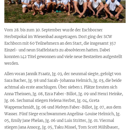
Vom 28. bis zum 30
. September wurde der Eschborner
Herbstpokal im Wiesenbad ausgetragen. Dort ging der SCW
Eschborn mit 60 Teilnehmern an den Start, die insgesamt 357
Einzel- und neun Staffelstarts zu absolvieren hatten. Dabei
konnten 1
42
Titel gewonnen und viele neue Bestzeiten aufgestellt
werden.
Allen voran Jannik Fraatz, Jg. 03, der neunmal siegte, gefolgt von
Sara Bacher, Jg. 98 und Sarah-Johanna Helmich, Jg. 03, die beide
achtmal als erste anschlugen. Über sieben 1. Plätze freuten sich
Anna Theissen, Jg. 08, Ezra Faber-Billot, Jg. 09 und Henri Heinke,
Jg. 06. Sechsmal stiegen Helena Herbst, Jg. 04, Greta
Wappenschmidt, Jg. 06 und Melvyn Faber-Billot, Jg. 07, aus dem
Wasser. Fünf Siege erschwammen Angelina-Louise Helmich, Jg.
05, Emily Jane Phelan, Jg. 06 und Luis Stritter, Jg. 01. Viermal
stiegen Jana Ansorg, Jg. 05, Taku Missel, Tom Scott Mühlbauer,