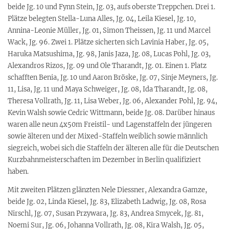
beide Jg. 10 und Fynn Stein, Jg. 03, aufs oberste Treppchen. Drei 1.
Plätze belegten Stella-Luna Alles, Jg. 04, Leila Kiesel, Jg. 10,
Annina-Leonie Müller, Jg. 01, Simon Theissen, Jg. 11 und Marcel
Wack, Jg. 96. Zwei 1. Plätze sicherten sich Lavinia Haber, Jg. 05,
Haruka Matsushima, Jg. 98, Janis Jaza, Jg. 08, Lucas Pohl, Jg. 03,
Alexandros Rizos, Jg. 09 und Ole Tharandt, Jg. 01. Einen 1. Platz
schafften Benia, Jg. 10 und Aaron Bröske, Jg. 07, Sinje Meyners, Jg.
11, Lisa, Jg. 11 und Maya Schweiger, Jg. 08, Ida Tharandt, Jg. 08,
Theresa Vollrath, Jg. 11, Lisa Weber, Jg. 06, Alexander Pohl, Jg. 94,
Kevin Walsh sowie Cedric Wittmann, beide Jg. 08. Darüber hinaus
waren alle neun 4x50m Freistil- und Lagenstaffeln der jüngeren
sowie älteren und der Mixed-Staffeln weiblich sowie männlich
siegreich, wobei sich die Staffeln der älteren alle für die Deutschen
Kurzbahnmeisterschaften im Dezember in Berlin qualifiziert
haben.
Mit zweiten Plätzen glänzten Nele Diessner, Alexandra Gamze,
beide Jg. 02, Linda Kiesel, Jg. 83, Elizabeth Ladwig, Jg. 08, Rosa
Nirschl, Jg. 07, Susan Przywara, Jg. 83, Andrea Smycek, Jg. 81,
Noemi Sur, Jg. 06, Johanna Vollrath, Jg. 08, Kira Walsh, Jg. 05,