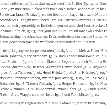
100 schnellsten des Jahres starten, wie auch Luis Stritter, Jg. 01, der üb
Über 50m und 100m Rücken fehlt noch ein bisschen, aber das sollte bis 
Bunde war Jannik Fraatz, Jg. 03, der über 200m Lagen in 2:12,93 Min. u
besonderes Highlight war, überzeugte. Die Brustschwimmer Ole Tharandt
pushten sich gegenseitig zu Bestleistungen auf allen drei Bruststrecken
Johanna Helmich, Jg. 03, über 50m und 100m Freistil sowie Alexander Po
Schmetterling die schnellsten im Kreis. Außerdem wurden alle Staffeln 
Klasse gewonnen sowie die weibliche Freistilstaffel der Jüngeren.
In den Jahrgangswertungen konnten Jannik, Luis und Melvyn Faber-Billot
Sarah-Johanna, Marie Strohalm, Jg. 07, und Ole sechsmal sowie Stella-Lun
Josef Strohalm, Jg. 09, fünfmal. Über vier Siege freuten sich Mathilda He
Dreimal durften Nele Diessner, Alexandra Gamze, beide Jg. 02, Angelina
Jg. 04, Anna Theissen, Jg. 08, Henri Heinke, Jg. 06, Finn Helmke, Jg. 00
obersten Treppchen stehen, zweimal Jana Ansorg, Jg. 05, Emilia Haack, Jg
Schneider, Jg. 08, Theresa Vollrath, Jg. 11, Holger Hoffmann, Jg. 64, Max
Cedric Wittmann, Jg. 08 sowie einmal Lavinia Haber, Jg. 05, Linda Kiesel, 
Phelan, Greta Wappenschmidt, beide Jg. 06 und Taku Missel, Jg. 10.
Tolle Leistungen zeigten auch Mia Sophie Albrecht, Marlen Brinkmann, be