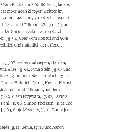
er 200m Rücken in 2:06,80 Min. glänzte.
Dezember noch klappen. Dritter im
nd 400m Lagen in 4:39,46 Min., was ein
, Jg. 01 und Tillmann Wagner, Jg. 00,
. In den Sprintstrecken waren Sarah-
hl, Jg. 94, über 50m Freistil und 50m
weiblich und männlich der offenen
, Jg. 07, siebenmal siegen, Haruka,
a Alles, Jg. 04, Fynn Stein, Jg. 03 und
inke, Jg. 09 und Oskar Immisch, Jg. 10.
-Louise Helmich, Jg. 05, Helena Herbst,
, Alexander und Tillmann, auf dem
. 03, Susan Przywara, Jg. 83, Lavinia
 Pohl, Jg. 96, Simon Theissen, Jg. 11 und
Jg. 83, Sinje Meyners, Jg. 11, Emily Jane
ide Jg. 11, Benia, Jg. 10 und Aaron