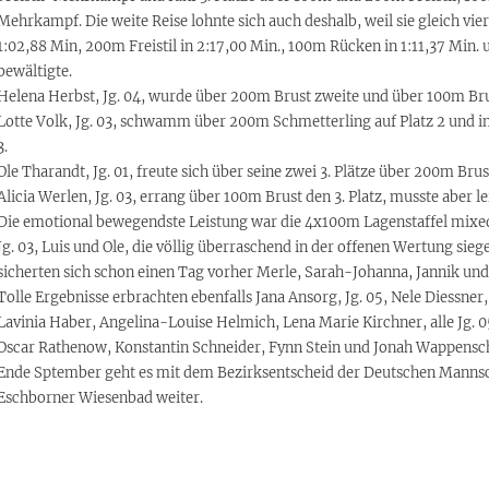
Mehrkampf. Die weite Reise lohnte sich auch deshalb, weil sie gleich vie
1:02,88 Min, 200m Freistil in 2:17,00 Min., 100m Rücken in 1:11,37 Min.
bewältigte.
Helena Herbst, Jg. 04, wurde über 200m Brust zweite und über 100m Br
Lotte Volk, Jg. 03, schwamm über 200m Schmetterling auf Platz 2 und
3.
Ole Tharandt, Jg. 01, freute sich über seine zwei 3. Plätze über 200m B
Alicia Werlen, Jg. 03, errang über 100m Brust den 3. Platz, musste aber 
Die emotional bewegendste Leistung war die 4x100m Lagenstaffel mixe
Jg. 03, Luis und Ole, die völlig überraschend in der offenen Wertung sieg
sicherten sich schon einen Tag vorher Merle, Sarah-Johanna, Jannik und L
Tolle Ergebnisse erbrachten ebenfalls Jana Ansorg, Jg. 05, Nele Diessner, 
Lavinia Haber, Angelina-Louise Helmich, Lena Marie Kirchner, alle Jg. 05
Oscar Rathenow, Konstantin Schneider, Fynn Stein und Jonah Wappenschm
Ende Sptember geht es mit dem Bezirksentscheid der Deutschen Mannsc
Eschborner Wiesenbad weiter.