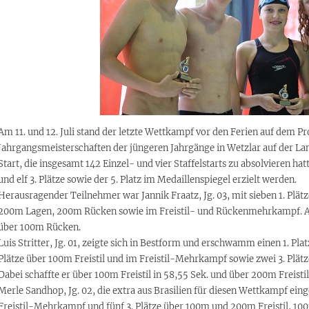
Am 11. und 12. Juli stand der letzte Wettkampf vor den Ferien auf dem
Jahrgangsmeisterschaften der jüngeren Jahrgänge in Wetzlar auf der La
Start, die insgesamt 142 Einzel- und vier Staffelstarts zu absolvieren hat
und elf 3. Plätze sowie der 5. Platz im Medaillenspiegel erzielt werden.
Herausragender Teilnehmer war Jannik Fraatz, Jg. 03, mit sieben 1. Plä
200m Lagen, 200m Rücken sowie im Freistil- und Rückenmehrkampf. Au
über 100m Rücken.
Luis Stritter, Jg. 01, zeigte sich in Bestform und erschwamm einen 1. P
Plätze über 100m Freistil und im Freistil-Mehrkampf sowie zwei 3. Plät
Dabei schaffte er über 100m Freistil in 58,55 Sek. und über 200m Freisti
Merle Sandhop, Jg. 02, die extra aus Brasilien für diesen Wettkampf einge
Freistil-Mehrkampf und fünf 3. Plätze über 100m und 200m Freistil, 